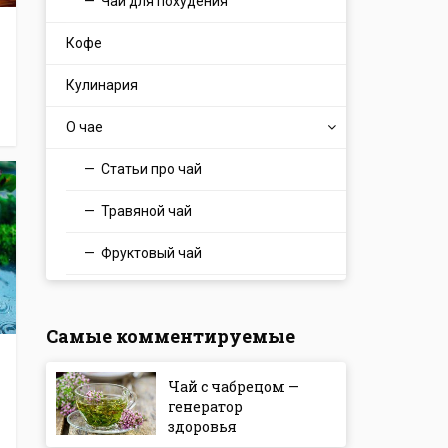
Чай для похудения
Кофе
Кулинария
О чае
Статьи про чай
Травяной чай
Фруктовый чай
Самые комментируемые
Чай с чабрецом —
генератор
здоровья