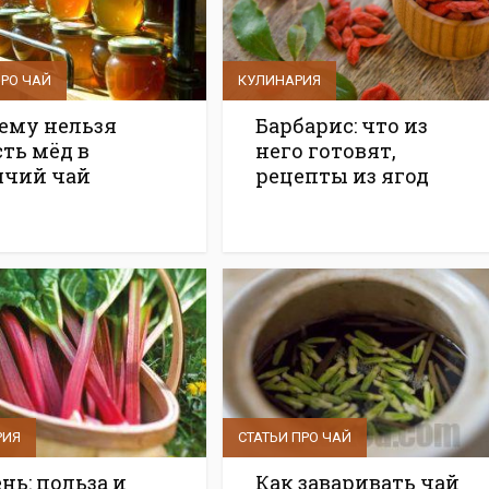
ПРО ЧАЙ
КУЛИНАРИЯ
ему нельзя
Барбарис: что из
ть мёд в
него готовят,
ячий чай
рецепты из ягод
РИЯ
СТАТЬИ ПРО ЧАЙ
нь: польза и
Как заваривать чай