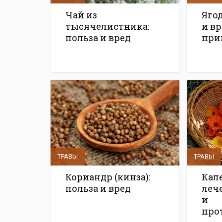
Чай из
Яго
тысячелистника:
и вр
польза и вред
при
ТРАВЫ
ТРАВЫ
Кориандр (кинза):
Кал
польза и вред
леч
и
про