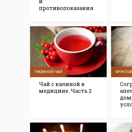
и
противопоказания
ТРАВЯНОЙ ЧАЙ
ФРУКТО
Чай с калиной в
Сог
медицине. Часть 2
апе
дом
усл