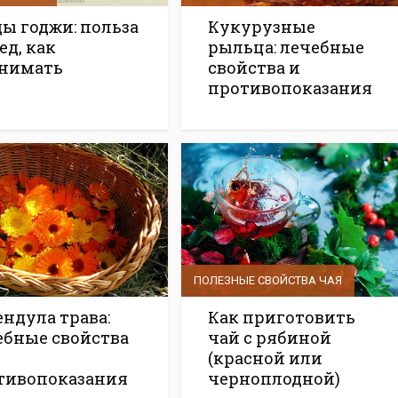
ды годжи: польза
Кукурузные
ед, как
рыльца: лечебные
нимать
свойства и
противопоказания
ПОЛЕЗНЫЕ СВОЙСТВА ЧАЯ
ендула трава:
Как приготовить
ебные свойства
чай с рябиной
(красной или
тивопоказания
черноплодной)