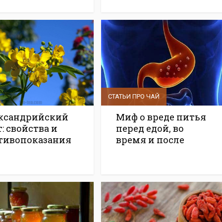
СТАТЬИ ПРО ЧАЙ
ксандрийский
Миф о вреде питья
: свойства и
перед едой, во
тивопоказания
время и после