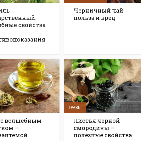
иль
Черничный чай:
арственный:
польза и вред
ебные свойства
тивопоказания
ТРАВЫ
 с волшебным
Листья черной
тком —
смородины —
зантемой
полезные свойства