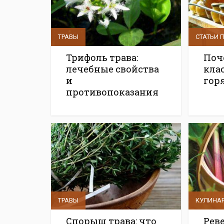
ТРАВЫ
СТАТЬИ 
Трифоль трава:
Поч
лечебные свойства
клас
и
гор
противопоказания
ТРАВЫ
КУЛИНА
Спорыш трава: что
Реве