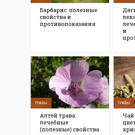
Барбарис: полезные
Дяг
свойства и
лек
противопоказания
леч
и
про
ТРАВЫ
ТРАВЫ
Алтей трава:
Чай
лечебные
цве
(полезные) свойства
хри