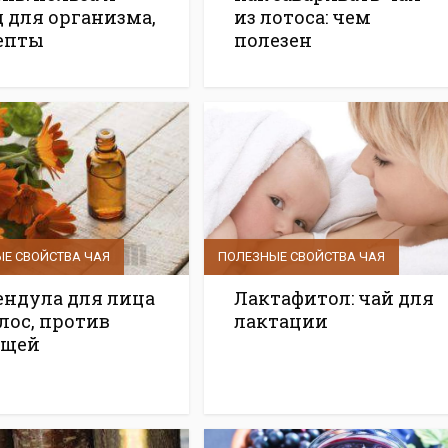
д для организма,
из лотоса: чем
епты
полезен
Е СВОЙСТВА ЧАЯ
ПОЛЕЗНЫЕ СВОЙСТВА ЧАЯ
ендула для лица
Лактафитол: чай для
лос, против
лактации
щей