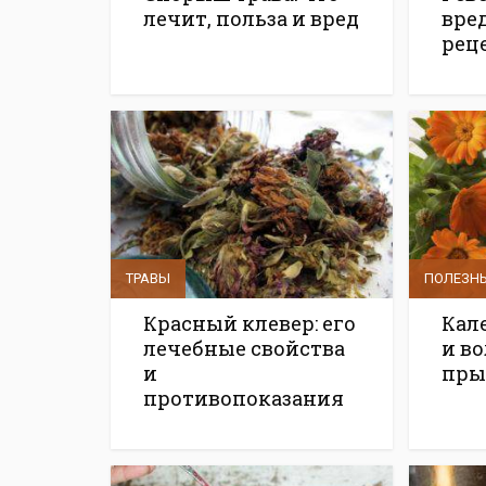
лечит, польза и вред
вре
рец
ТРАВЫ
ПОЛЕЗНЫ
Красный клевер: его
Кал
лечебные свойства
и во
и
пры
противопоказания