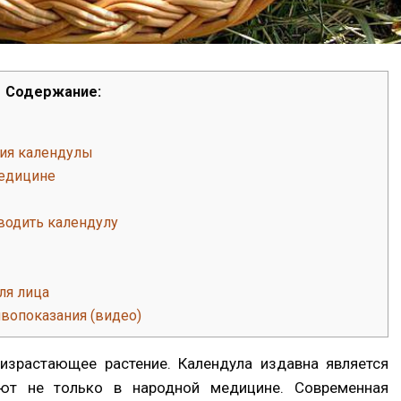
Содержание:
ия календулы
едицине
водить календулу
ля лица
вопоказания (видео)
оизрастающее растение. Календула издавна является
яют не только в народной медицине. Современная