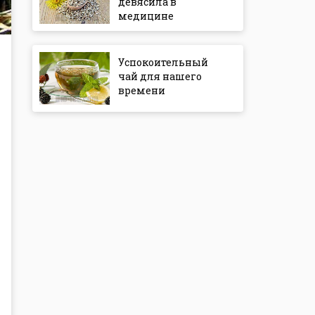
девясила в
медицине
Успокоительный
чай для нашего
времени