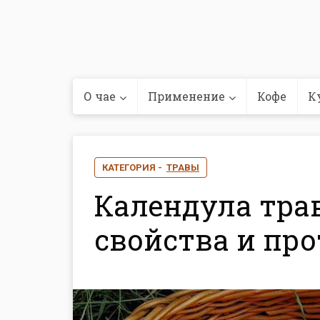
О чае
Применение
Кофе
К
КАТЕГОРИЯ -
ТРАВЫ
Календула трав
свойства и пр