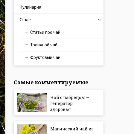
Кулинария
О чае
Статьи про чай
Травяной чай
Фруктовый чай
Самые комментируемые
Чай с чабрецом —
генератор
здоровья
Магический чай из