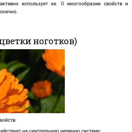
активно использует ее. О многообразии свойств и
онечно.
цветки ноготков)
войств:
йствует на центральную нервную систему;