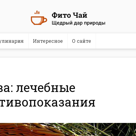
улинария
Интересное
О сайте
а: лечебные
отивопоказания