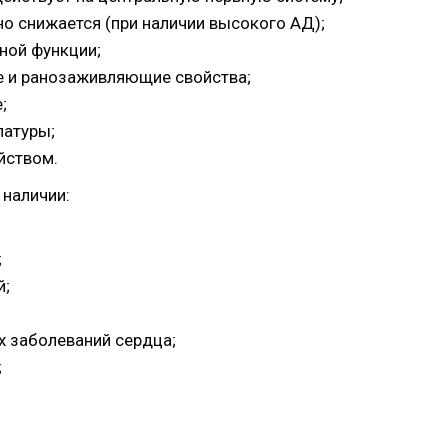
о снижается (при наличии высокого АД);
ной функции;
е и ранозаживляющие свойства;
;
латуры;
йством.
 наличии:
;
й;
х заболеваний сердца;
;