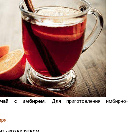
 чай с имбирем
. Для приготовления имбирно-
иря
;
ить его кипятком.