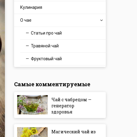
Кулинария
О чае
Статьи про чай
Травяной чай
Фруктовый чай
Самые комментируемые
Чай с чабрецом —
генератор
здоровья
Магический чай из