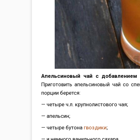
Апельсиновый чай с добавлением
Приготовить апельсиновый чай со спе
порции берется:
— четыре ч.л. крупнолистового чая;
— апельсин;
— четыре бутона
гвоздики
;
— и немного ванильного сахара.