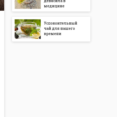
девясила в
медицине
Успокоительный
чай для нашего
времени