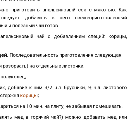
ужно приготовить апельсиновый сок с мякотью. Как
 следует добавить в него свежеприготовленный
ный и полезный чай готов.
апельсиновый чай с добавлением специй: корицы,
цей.
Последовательность приготовления следующая:
и разорвать) на отдельные листочки;
 полуколец;
, добавив к ним 3/2 ч.л. брусники, ½ ч.л. листового
у стержня
корицы
;
вариться на 10 мин. на плиту, не забывая помешивать.
влять мед в горячий чай?) можно добавить мед или