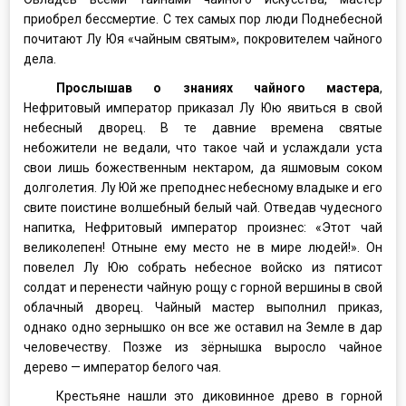
приобрел бессмертие. С тех самых пор люди Поднебесной
почитают Лу Юя «чайным святым», покровителем чайного
дела.
Прослышав о знаниях чайного мастера
,
Нефритовый император приказал Лу Юю явиться в свой
небесный дворец. В те давние времена святые
небожители не ведали, что такое чай и услаждали уста
свои лишь божественным нектаром, да яшмовым соком
долголетия. Лу Юй же преподнес небесному владыке и его
свите поистине волшебный белый чай. Отведав чудесного
напитка, Нефритовый император произнес: «Этот чай
великолепен! Отныне ему место не в мире людей!». Он
повелел Лу Юю собрать небесное войско из пятисот
солдат и перенести чайную рощу с горной вершины в свой
облачный дворец. Чайный мастер выполнил приказ,
однако одно зернышко он все же оставил на Земле в дар
человечеству. Позже из зёрнышка выросло чайное
дерево — император белого чая.
Крестьяне нашли это диковинное древо в горной