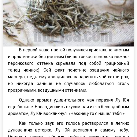
В первой чаше настой получился кристально чистым
и практически бесцветным (лишь тонкая поволока нежно-
персикового оттенка скрывала под собой грациозный
танец чаинок). Сей факт поистине озадачил чайного
мастера, ведь ему доводилось заваривать чай сотни раз,
но никогда раньше не случалось любоваться столь
прозрачными, воздушными оттенками.
Однако аромат удивительного чая поразил Лу Юя
еще больше. Насладившись вкусом чая и его бесподобным
ароматом, Лу Юй воскликнул: «Наконец-то я нашел тебя!».
Как только звук его голоса растворился в легких
дуновениях ветерка, Лу Юй воспарил к самому небу.
Овладев всеми тайнами чайного искусства, мастер