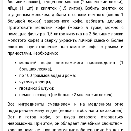
большие ложки), сгущенное молоко (2 маленькие ложки),
яйцо (1 шт) и кипяток (1,5 литра). Взбить желток со
сгущенным молоком, добавить совсем немного (около 1
большой ложки) заваренного кофе, взбивать дальше.
Приготовить молотый кофе (можно в турке, можно с
помощью фильтра: 1,5 литра кипятка на 2 большие ложки
молотого кофе) и сверху украсить яичной смесью. Более
сложное приготовление вьетнамское кофе с ромом и
пряностями. Необходимо:
молотый кофе вьетнамского производства (1
большая ложка),
по 100 граммов воды и рома;
чуточку корицы;
гвоздики 3 штуки;
немного сахара (не больше 2 маленьких ложек).
Все ингредиенты смешиваем и на медленном огне
подогреваем минуты две (нельзя, чтобы напиток закипел).
Вот и готов кофе, от вкуса которого оторваться
невозможно. При этом, он обладает лечебным свойством:
хорошо помогает при простудных заболеваниях. Но, как и