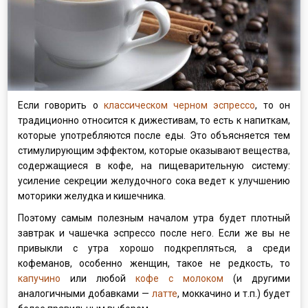
Если говорить о
классическом черном эспрессо
, то он
традиционно относится к дижестивам, то есть к напиткам,
которые употребляются после еды. Это объясняется тем
стимулирующим эффектом, которые оказывают вещества,
содержащиеся в кофе, на пищеварительную систему:
усиление секреции желудочного сока ведет к улучшению
моторики желудка и кишечника.
Поэтому самым полезным началом утра будет плотный
завтрак и чашечка эспрессо после него. Если же вы не
привыкли с утра хорошо подкрепляться, а среди
кофеманов, особенно женщин, такое не редкость, то
капучино
или любой
кофе с молоком
(и другими
аналогичными добавками —
латте
, моккачино и т.п.) будет