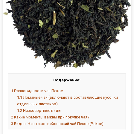
Содержание:
1
Разновидности чая Пекое
1.1
Ломаные чаи (включают в составляющие кусочки
отдельных листиков).
1.2
Низкосортные виды
2
Какие моменты важны при покупке чая?
3
Видео: Что такое цейлонский чай Пекое (Pekoe)