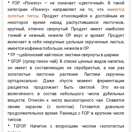
* FOP. «Flowery» — не означает «цветочный». В такой
категории «Flowery» направляет на то, что
имеются
золотые типсы
. Продукт относящийся к достойным из
некоторое время назад распустившихся листочков,
крупный, отлично свернутый. Продукт имеет наиболее
тонкий и нежный, нежели ОР вкус и аромат. Продукт
включает в себя некрупные цельные скрученные листья,
имеется кофеина побольше, нежели в ОP.
* FP —цейлонский чай пекое: листики свёрнуты в шарики.
* GFOP (супер пекое чай). В списке ценных видов напитка,
он имеет в составляющих не серебристые, а как раз
золотистые листочки растения. Листики скручены
ортодоксально. Даже спустя момент ферментации
расцветка продолжает быть светлой. Это из-за
включённого в состав небольшого числа дубильных
веществ. Отнесён к числу высокогорного чая. Славится
своим окрасом (с золотом). Готовится довольно
продолжительное время. Разница с FOP в крупном числе
типсов.
* ТGFOP. Напиток с возросшим числом «золотистых