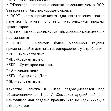
* F/Fannings — величина листика поменьше, чем у ВОР.
Заваривается быстро, хорошего окраса.
* BOPF- часто применяется для изготовления чая в
пакетике. В итоге получается настоявшийся продукт
яркого окраса.
* D/Dust — маленькие пылинки. Обыкновенно моментально
настаивается.
* BOPD — напиток более маленькой группы,
применяющейся для пакетов одноразового употребления.
* PD — Пыль сорта пеко.
* RD : «Красная пыль».
* SRD — Супер красная пыль.
* FD: «Тонкая пыль».
* SFD — Супер Файн Даст.
* GD — Золотая пыль.
Качество напитка в Китае подразумевается под
обозначениями от 1 до 7. «Семерка» худший чай, для
наилучшего чая создано правило, что не «единичка», а
extra (экстра).