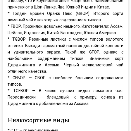
способу, что и крупнолистовые. Чаще всего наименование
применяют в Шри-Ланке, Яве, Южной Индии и Китае.
* Голден Брокен Оранж Пеко (GВОР). Второго сорта
ломаный чай с некоторым содержанием типсов.
* FВОР. Прожилок довольно немного. Изготовители: Ассам,
Цейлон, Индонезия, Китай, Бангладеш, Южная Америка.
* ТGВОР. Резанные листики с числом типсов золотого
оттенка. Выходит ароматный напиток достойной крепости
и удивительного окраса. Такой же GFOP, однако с
наибольшим содержанием типсов. Значимый сорт
Дарджилинга и Ассама. Черный мелколистовой чай
отличного качества.
* GFBOP — GBOP с наиболее большим содержанием
типсов.
* TGFBOP — В числе лучших видов ломаного чая.
Периодически — блендовый, к примеру, основа из
Дарджилинга с добавлениями из Ассама.
Низкосортные виды
* CTC — гранулированный.