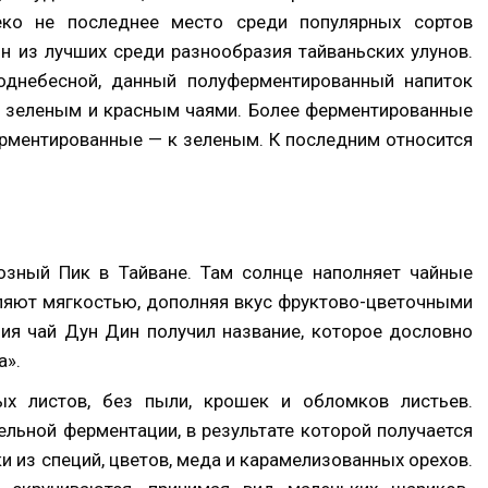
еко не последнее место среди популярных сортов
н из лучших среди разнообразия тайваньских улунов.
однебесной, данный полуферментированный напиток
 зеленым и красным чаями. Более ферментированные
ерментированные — к зеленым. К последним относится
озный Пик в Тайване. Там солнце наполняет чайные
еляют мягкостью, дополняя вкус фруктово-цветочными
ния чай Дун Дин получил название, которое дословно
а».
ых листов, без пыли, крошек и обломков листьев.
льной ферментации, в результате которой получается
и из специй, цветов, меда и карамелизованных орехов.