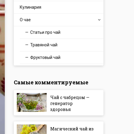
Кулинария
О чае
Статьи про чай
Травяной чай
Фруктовый чай
Самые комментируемые
Чай с чабрецом —
генератор
здоровья
Магический чай из