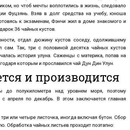
иком, но чтоб мечты воплотились в жизнь, следовало
ции Фуцзянь. Взяв в долг средства на учебу, юноша
Готовясь к экзаменам, Фэнчи жил в доме знакомого и
дарок 36 чайных кустов.
рности, отдал дюжину кустов соседу, одолжившему
л сам. Так, три с половиной десятка чайных кустов
ачалась история улуна. Саженцы с материка, попав на
агодаря которым и прославился чай Дун Дин Улун.
тся и производится
ы до полукилометра над уровнем моря, поэтому
я с апреля по декабрь. В этом заключается главная
три или четыре листочка, иногда включая бутон. Сбор
ую. Обработка чайных листьев проходит поэтапно: