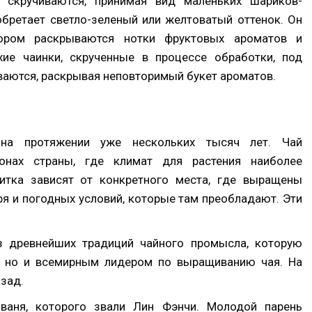
 скручиваются, принимая вид маленьких шариков-
бретает светло-зеленый или желтоватый оттенок. Он
тором раскрываются нотки фруктовых ароматов и
ие чаинки, скрученные в процессе обработки, под
ваются, раскрывая неповторимый букет ароматов.
на протяжении уже нескольких тысяч лет. Чай
онах страны, где климат для растения наиболее
питка зависят от конкретного места, где выращены
я и погодных условий, которые там преобладают. Эти
з древнейших традиций чайного промысла, которую
м, но и всемирным лидером по выращиванию чая. На
азад.
ваня, которого звали Лин Фэнчи. Молодой парень