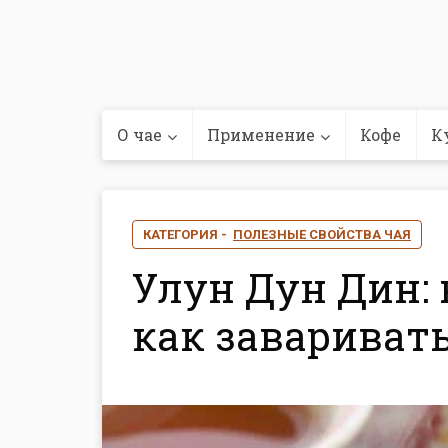
О чае
Применение
Кофе
К
КАТЕГОРИЯ -
ПОЛЕЗНЫЕ СВОЙСТВА ЧАЯ
Улун Дун Дин: 
как завариват