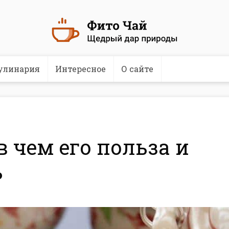
улинария
Интересное
О сайте
в чем его польза и
ь