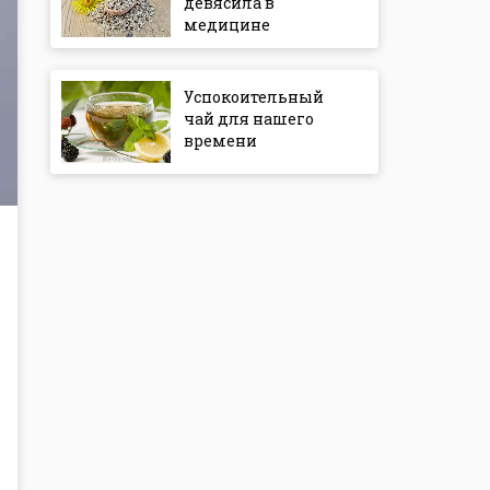
девясила в
медицине
Успокоительный
чай для нашего
времени