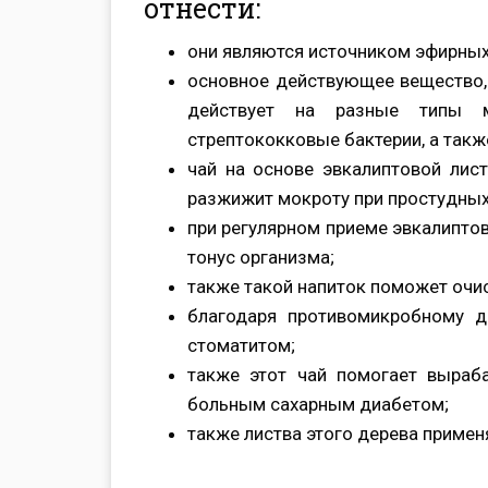
отнести:
они являются источником эфирных
основное действующее вещество, 
действует на разные типы м
стрептококковые бактерии, а так
чай на основе эвкалиптовой лис
разжижит мокроту при простудных
при регулярном приеме эвкалипто
тонус организма;
также такой напиток поможет очис
благодаря противомикробному д
стоматитом;
также этот чай помогает выраба
больным сахарным диабетом;
также листва этого дерева примен