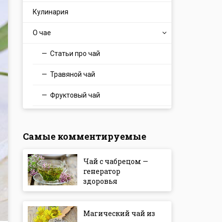
Кулинария
О чае
Статьи про чай
Травяной чай
Фруктовый чай
Самые комментируемые
Чай с чабрецом —
генератор
здоровья
Магический чай из