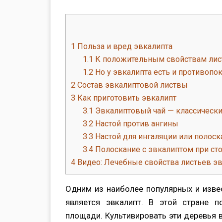
1
Польза и вред эвкалипта
1.1
К положительным свойствам лист
1.2
Но у эвкалипта есть и противопок
2
Состав эвкалиптовой листвы
3
Как приготовить эвкалипт
3.1
Эвкалиптовый чай — классически
3.2
Настой против ангины
3.3
Настой для ингаляции или полоск
3.4
Полоскание с эвкалиптом при ст
4
Видео: Лечебные свойства листьев э
Одним из наиболее популярных и извес
является эвкалипт. В этой стране 
площади. Культивировать эти деревья в