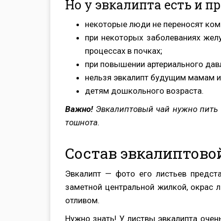
Но у эвкалипта есть и п
некоторые люди не переносят комп
при некоторых заболеваниях желу
процессах в почках;
при повышении артериального давл
нельзя эвкалипт будущим мамам 
детям дошкольного возраста.
Важно!
Эвкалиптовый чай нужно пить в
тошнота.
Состав эвкалиптово
Эвкалипт — фото его листьев предст
заметной центральной жилкой, окрас 
отливом.
Нужно знать! У листвы эвкалипта очен