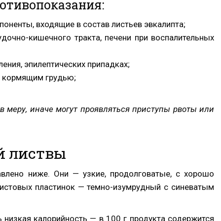
ротивопоказания:
оненты, входящие в состав листьев эвкалипта;
дочно-кишечного тракта, печени при воспалительных
ения, эпилептических припадках;
и кормящим грудью;
 меру, иначе могут проявляться приступы рвоты или
й листвы
авлено ниже. Они — узкие, продолговатые, с хорошо
листовых пластинок — темно-изумрудный с синеватым
ь низкая калорийность — в 100 г продукта содержится