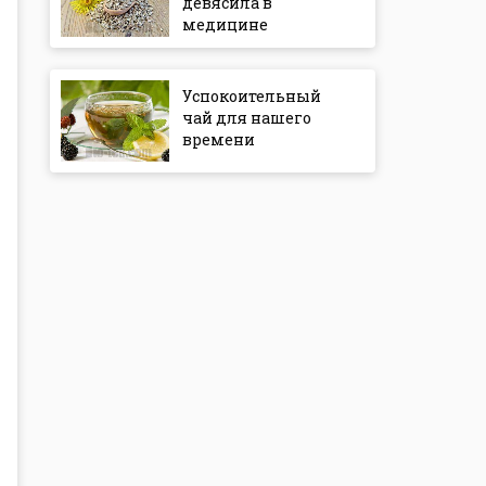
девясила в
медицине
Успокоительный
чай для нашего
времени