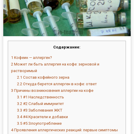
Содержание:
1
Кофеин — аллерген?
2
Может ли быть аллергия на кофе: зерновой и
растворимый
2.1
Состав кофейного зерна
2.2
Откуда берется аллерген в кофе: ответ
3
Причины возникновения аллергии на кофе
3.1
#1 Наследственность
3.2
#2 Слабый иммунитет
3.3
#3 Заболевания ЖКТ
3.4
#4 Красители и добавки
3.5
#5 Злоупотребление
4
Проявления аллергических реакций: первые симптомы