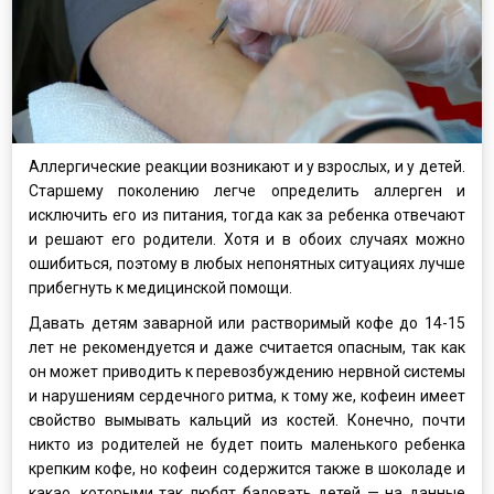
Аллергические реакции возникают и у взрослых, и у детей.
Старшему поколению легче определить аллерген и
исключить его из питания, тогда как за ребенка отвечают
и решают его родители. Хотя и в обоих случаях можно
ошибиться, поэтому в любых непонятных ситуациях лучше
прибегнуть к медицинской помощи.
Давать детям заварной или растворимый кофе до 14-15
лет не рекомендуется и даже считается опасным, так как
он может приводить к перевозбуждению нервной системы
и нарушениям сердечного ритма, к тому же, кофеин имеет
свойство вымывать кальций из костей. Конечно, почти
никто из родителей не будет поить маленького ребенка
крепким кофе, но кофеин содержится также в шоколаде и
какао, которыми так любят баловать детей — на данные