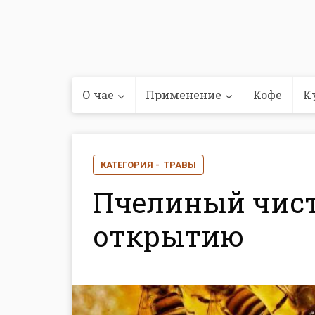
О чае
Применение
Кофе
К
КАТЕГОРИЯ -
ТРАВЫ
Пчелиный чист
открытию