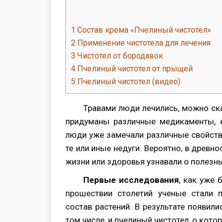
1
Состав крема «Пчелиный чистотел»
2
Применение чистотела для лечения
3
Чистотел от бородавок
4
Пчелиный чистотел от прыщей
5
Пчелиный чистотел (видео)
Травами люди лечились, можно ска
придуманы различные медикаменты, е
люди уже замечали различные свойств
те или иные недуги. Вероятно, в древн
жизни или здоровья узнавали о полезны
Первые исследования
, как уже
прошествии столетий ученые стали 
состав растений. В результате появил
том числе, и пчелиный чистотел, о кот