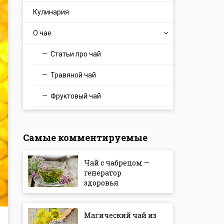
Кулинария
О чае
Статьи про чай
Травяной чай
Фруктовый чай
Самые комментируемые
Чай с чабрецом —
генератор
здоровья
Магический чай из