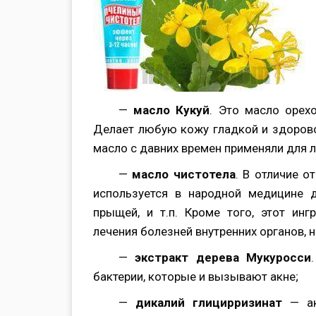
—
масло Кукуй
. Это масло орехо
Делает любую кожу гладкой и здоровой
масло с давних времен применяли для 
—
масло чистотела
. В отличие о
используется в народной медицине д
прыщей, и т.п. Кроме того, этот ин
лечения болезней внутренних органов, н
—
экстракт дерева Мукуросси
бактерии, которые и вызывают акне;
—
дикалий глицирризинат
— ак