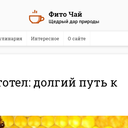
улинария
Интересное
О сайте
отел: долгий путь к