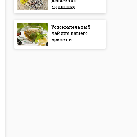
девясила в
медицине
Успокоительный
чай для нашего
времени