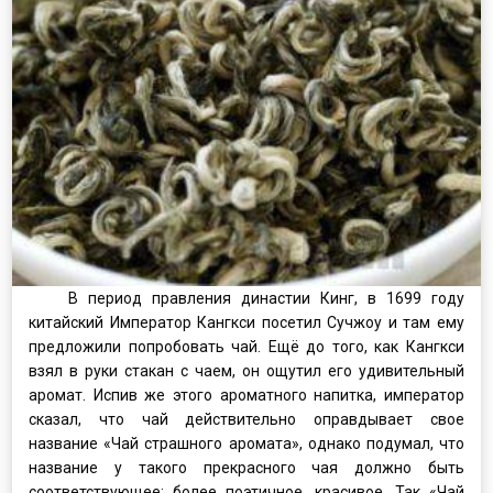
В период правления династии Кинг, в 1699 году
китайский Император Кангкси посетил Сучжоу и там ему
предложили попробовать чай. Ещё до того, как Кангкси
взял в руки стакан с чаем, он ощутил его удивительный
аромат. Испив же этого ароматного напитка, император
сказал, что чай действительно оправдывает свое
название «Чай страшного аромата», однако подумал, что
название у такого прекрасного чая должно быть
соответствующее: более поэтичное, красивое. Так «Чай