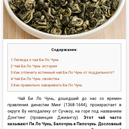
Содержание:
1
Легенда о чае Би Ло Чунь
2
Чай Би Ло Чунь: история
3
Как отличить истинный чай Би Ло Чунь от поддельного?
4
Чай Би Ло Чунь: свойства
5
Как правильно заваривать Би Ло Чунь
Чай Би Ло Чунь, дошедший до нас со времен
правления династии Минг (1368-1644), произрастает в
округе Ву неподалеку от Сучжоу, на горе под названием
Донгтинг (провинция Джиангсу).
Этот чай часто
называют Пи Ло Чунь, Билочунь и Пилочунь. Дословный