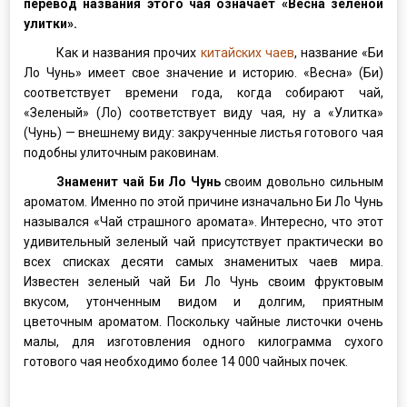
перевод названия этого чая означает «Весна зеленой
улитки».
Как и названия прочих
китайских чаев
, название «Би
Ло Чунь» имеет свое значение и историю. «Весна» (Би)
соответствует времени года, когда собирают чай,
«Зеленый» (Ло) соответствует виду чая, ну а «Улитка»
(Чунь) — внешнему виду: закрученные листья готового чая
подобны улиточным раковинам.
Знаменит чай Би Ло Чунь
своим довольно сильным
ароматом. Именно по этой причине изначально Би Ло Чунь
назывался «Чай страшного аромата». Интересно, что этот
удивительный зеленый чай присутствует практически во
всех списках десяти самых знаменитых чаев мира.
Известен зеленый чай Би Ло Чунь своим фруктовым
вкусом, утонченным видом и долгим, приятным
цветочным ароматом. Поскольку чайные листочки очень
малы, для изготовления одного килограмма сухого
готового чая необходимо более 14 000 чайных почек.